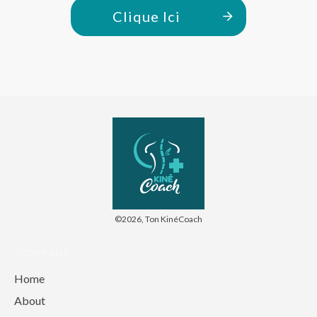
Clique Ici
©
2026
,
Ton KinéCoach
COMPANY
Home
About