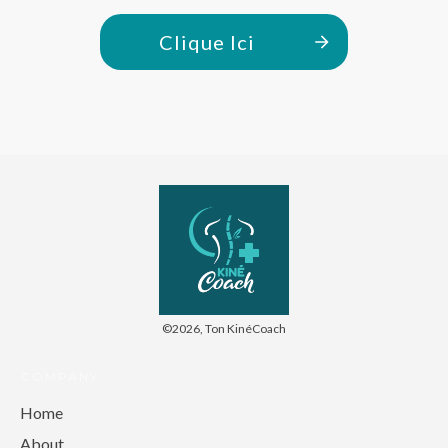
Clique Ici
©
2026
,
Ton KinéCoach
COMPANY
Home
About