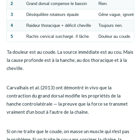
2
Grand dorsal compense le bassin
Rien.
3
Déséquilibre rotateurs épaule
Gêne vague, ignorée.
4
Raideur thoracique + déficit cheville
Toujours rien.
5
Rachis cervical surchargé. Il lâche.
Douleur au coude.
Ta douleur est au coude. La source immédiate est au cou. Mais
la cause profonde est à la hanche, au dos thoracique et à la
cheville.
Carvalhais et al. (2013) ont démontré in vivo que la
contraction du grand dorsal modifie les propriétés de la
hanche controlatérale — la preuve que la force se transmet
vraiment d'un bout à l'autre de la chaîne.
Si on ne traite que le coude, on masse un muscle qui n'est pas
le problème. Si on traite le cou sans corriger la chaîne, la