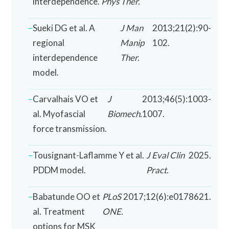
interdependence.
Phys Ther.
Sueki DG et al. A
J Man
2013;21(2):90-
regional
Manip
102.
interdependence
Ther.
model.
Carvalhais VO et
J
2013;46(5):1003-
al. Myofascial
Biomech.
1007.
force transmission.
Tousignant-Laflamme Y et al.
J Eval Clin
2025.
PDDM model.
Pract.
Babatunde OO et
PLoS
2017;12(6):e0178621.
al. Treatment
ONE.
options for MSK