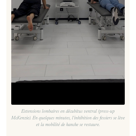
Extensions lombaires en décubitus ventral (press-up
McKenzie). En quelques minutes, l'inhibition des fessiers se lève
et la mobilité de hanche se restaure.